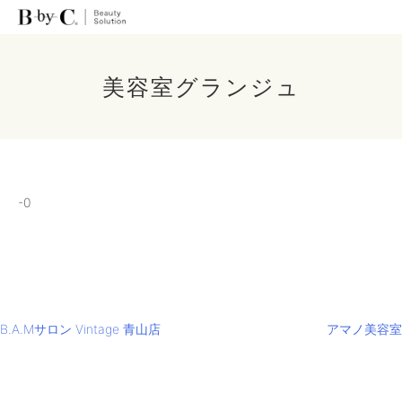
美容室グランジュ
-0
投
B.A.Mサロン Vintage 青山店
アマノ美容室
稿
ナ