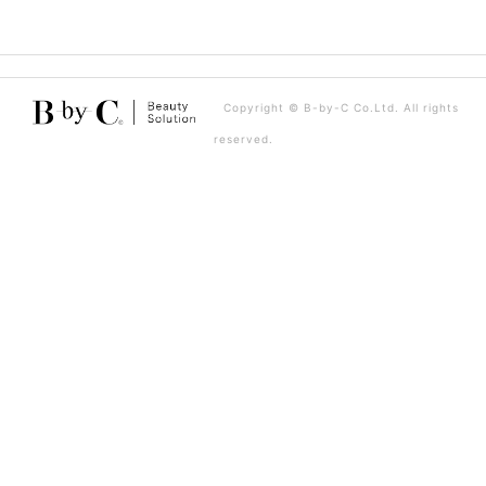
ビ
ゲ
ー
Copyright © B-by-C Co.Ltd. All rights
シ
reserved.
ョ
ン