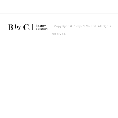
ビ
ゲ
ー
Copyright © B-by-C Co.Ltd. All rights
シ
reserved.
ョ
ン