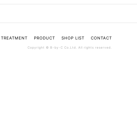
TREATMENT
PRODUCT
SHOP LIST
CONTACT
Copyright © B-by-C Co.Ltd. All rights reserved.