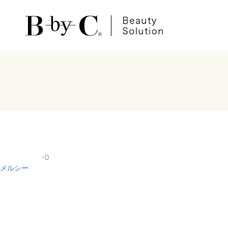
-0
投
メルシー
稿
ナ
ビ