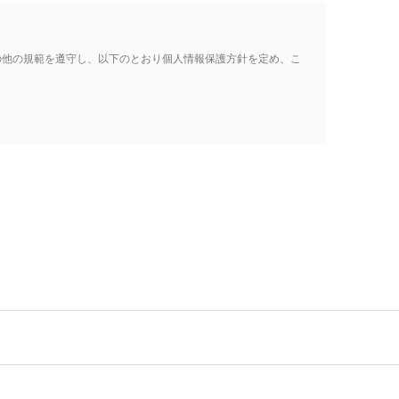
の他の規範を遵守し、以下のとおり個人情報保護方針を定め、こ
の間で共同利用し、または、個人情報の取扱いを第三者に委託
、コンピュータウイルスや盗難、散逸等(電子媒体以外を含
は、速やかに対応します。
個人情報の保護及び適正な管理方法についての教育を実施し、