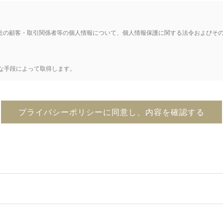
る当社の顧客・取引関係者等の個人情報について、個人情報保護に関する法令およびそ
な手段によって取得します。
内で、業務の遂行上必要な限りにおいて、利用します。当社が個人情報を第三者と
秘密を保持させるために、適正な監督を行います。
同意を得ることなく、第三者に提供しません。
。当社は、個人情報の紛失、破壊、改竄及び漏洩などを防止するため、不正アクセス
停止・消去等を求める権利を有していることを確認し、これらの要求がある場合に
理を実施します。当社は、役員、従業員、派遣社員およびパートタイマーに対し、