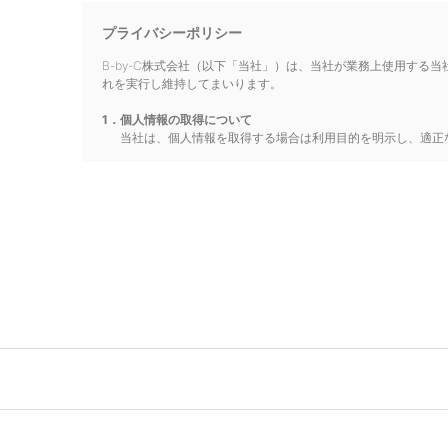
プライバシーポリシー
B-by-C株式会社（以下「当社」）は、当社が業務上使用す
れを実行し維持してまいります。
1．個人情報の取得について
当社は、個人情報を取得する場合は利用目的を明示し、適正
2．個人情報の利用について
当社は、個人情報を、取得に際して明示した利用目的の範囲
する場合には、当該第三者につき厳正な調査を行ったうえ、
3．個人情報の第三者への提供について
当社は、法令に定める場合を除き、個人情報を事前に本人の
4．個人情報の管理について
当社は、個人情報の正確性を保ち、これを安全に管理します
む)に対する適正な予防策を講じます。
5．個人情報の開示・訂正・利用停止・消去について
当社は、本人が自己の個人情報について、開示・訂正・利用
6．組織・体制
当社は、個人情報保護管理者を任命し、個人情報の適正な管