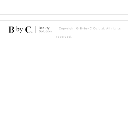
ビ
ゲ
ー
Copyright © B-by-C Co.Ltd. All rights
シ
reserved.
ョ
ン