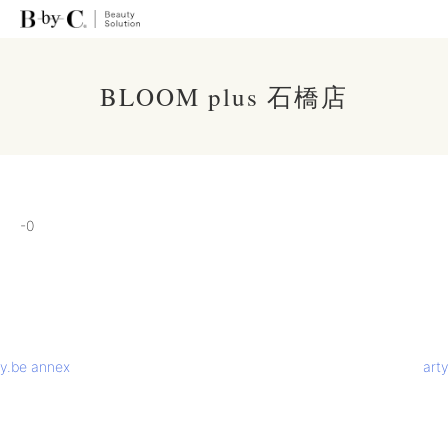
BLOOM plus 石橋店
-0
投
y.be annex
arty
稿
ナ