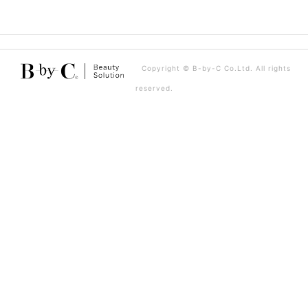
ビ
ゲ
ー
Copyright © B-by-C Co.Ltd. All rights
シ
reserved.
ョ
ン