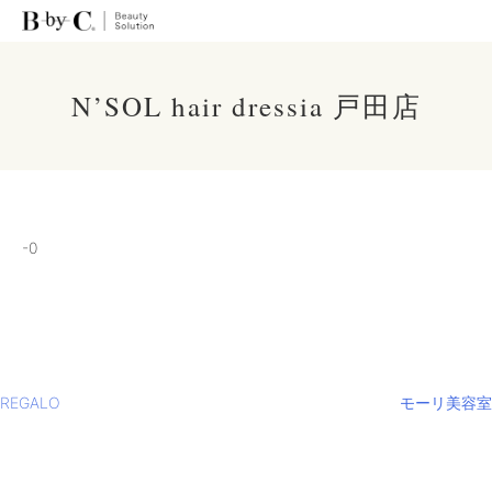
N’SOL hair dressia 戸田店
-0
投
REGALO
モーリ美容室
稿
ナ